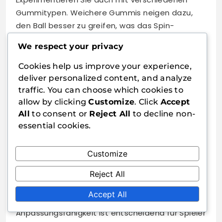
Gummitypen. Weichere Gummis neigen dazu,
den Ball besser zu greifen, was das Spin-
Potenzial erhöht. Berücksichtigen Sie außerdem
We respect your privacy
die Dicke des Gummis; dickere Gummis können
mehr Spin bieten, aber möglicherweise an
Cookies help us improve your experience,
Geschwindigkeit einbüßen.
deliver personalized content, and analyze
traffic. You can choose which cookies to
Überlegungen zu variierenden
allow by clicking
Customize
. Click
Accept
Schlägen
All
to consent or
Reject All
to decline non-
essential cookies.
Eine flexible Kelle ermöglicht eine breitere
Palette von Schlägen, einschließlich Schleifen,
Customize
Drives und Schieben. Spieler können ihre Schläge
Reject All
je nach Anforderungen des Spiels anpassen, was
es einfacher macht, zwischen offensivem und
Accept All
defensivem Spiel zu wechseln. Diese
Anpassungsfähigkeit ist entscheidend für Spieler