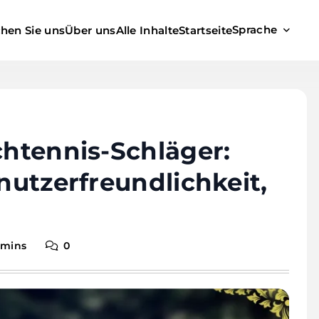
Sprache
chen Sie uns
Über uns
Alle Inhalte
Startseite
chtennis-Schläger:
enutzerfreundlichkeit,
 mins
0