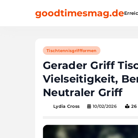
Skip
goodtimesmag.de
to
Errei
content
Tischtennisgriffformen
Gerader Griff Tis
Vielseitigkeit, B
Neutraler Griff
10/02/2026
26
Lydia Cross