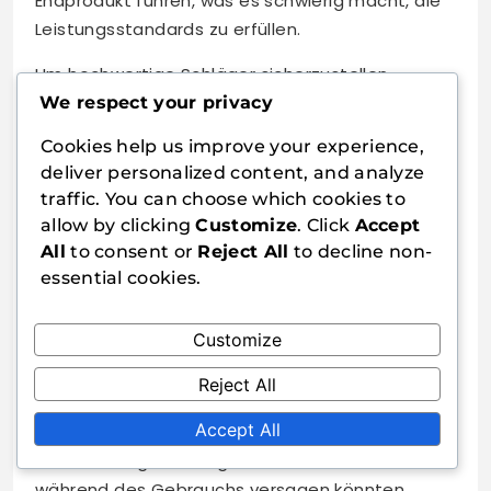
Endprodukt führen, was es schwierig macht, die
Leistungsstandards zu erfüllen.
Um hochwertige Schläger sicherzustellen,
müssen Hersteller strenge Testprotokolle
We respect your privacy
implementieren. Dazu kann die Bewertung der
Cookies help us improve your experience,
mechanischen Eigenschaften der Materialien,
deliver personalized content, and analyze
die Durchführung von Belastungstests und die
traffic. You can choose which cookies to
Sicherstellung, dass die Schläger die
allow by clicking
Customize
. Click
Accept
Branchenstandards für Haltbarkeit und Leistung
All
to consent or
Reject All
to decline non-
erfüllen, gehören.
essential cookies.
Darüber hinaus kann der Herstellungsprozess
Customize
selbst Mängel einführen, wenn er nicht sorgfältig
überwacht wird. Regelmäßige Inspektionen und
Reject All
Qualitätsprüfungen während der Produktion sind
Accept All
unerlässlich, um das Risiko der Herstellung
minderwertiger Schläger zu minimieren, die
während des Gebrauchs versagen könnten.