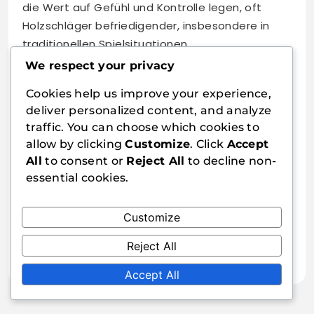
die Wert auf Gefühl und Kontrolle legen, oft
Holzschläger befriedigender, insbesondere in
traditionellen Spielsituationen.
We respect your privacy
Verwandte Artikel
Cookies help us improve your experience,
Anpassbare Tischtennis-Schläger:
deliver personalized content, and analyze
Personalisierte Haptik, Einstellbares Gewicht,
traffic. You can choose which cookies to
Einzigartige Leistung
allow by clicking
Customize
. Click
Accept
All
to consent or
Reject All
to decline non-
Komposite Tischtennisschläger Materialien:
essential cookies.
Vielseitigkeit, Leistung, hybride Eigenschaften
Flacher, ausladender Griff
Customize
Tischtennisschläger: Stabilität, Komfort,
Verbesserter Griff
Reject All
Accept All